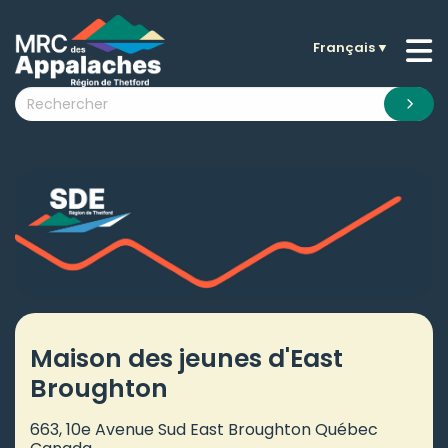
Français
▼
n submenu (La MRC )
n submenu (Citoyens )
n submenu (Entreprises )
 submenu (Visiteurs )
n submenu (Nouvelles )
n submenu (Documentation )
Maison des jeunes d'East
Broughton
663, 10e Avenue Sud East Broughton Québec