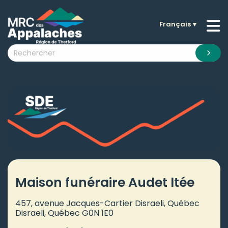
Français
▼
n submenu (La MRC )
n submenu (Citoyens )
n submenu (Entreprises )
 submenu (Visiteurs )
n submenu (Nouvelles )
n submenu (Documentation )
Maison funéraire Audet ltée
457, avenue Jacques-Cartier Disraeli, Québec
Disraeli, Québec G0N 1E0