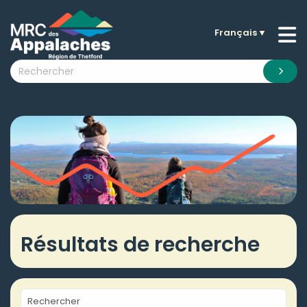
Français
▼
n submenu (La MRC )
n submenu (Citoyens )
n submenu (Entreprises )
 submenu (Visiteurs )
n submenu (Nouvelles )
n submenu (Documentation )
Résultats de recherche
Rechercher