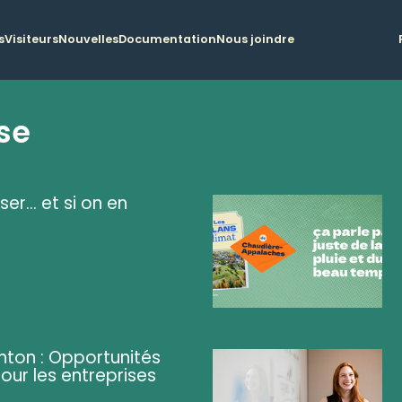
s
Visiteurs
Nouvelles
Documentation
Nous joindre
se
ser... et si on en
ghton : Opportunités
pour les entreprises