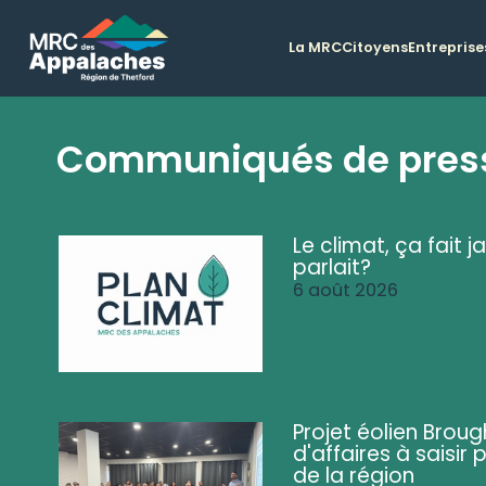
La MRC
Citoyens
Entreprise
Communiqués de pres
Le climat, ça fait ja
parlait?
6 août 2026
Projet éolien Brou
d'affaires à saisir 
de la région