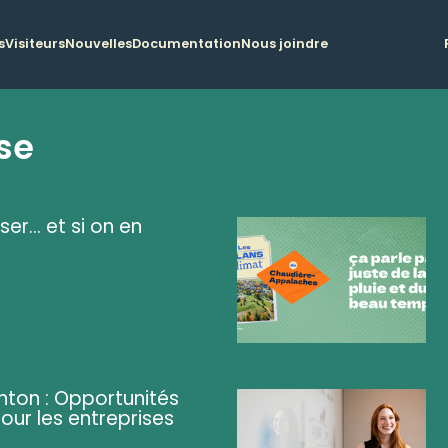
s
Visiteurs
Nouvelles
Documentation
Nous joindre
se
ser... et si on en
ghton : Opportunités
pour les entreprises