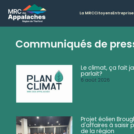
La MRC
Citoyens
Entreprise
Communiqués de pres
Le climat, ça fait ja
parlait?
6 août 2026
Projet éolien Brou
d'affaires à saisir 
de la région