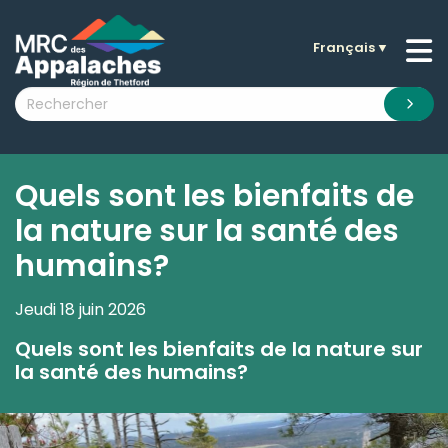
Français
▼
n submenu (La MRC )
n submenu (Citoyens )
n submenu (Entreprises )
 submenu (Visiteurs )
Quels sont les bienfaits de
n submenu (Nouvelles )
la nature sur la santé des
n submenu (Documentation )
humains?
Jeudi 18 juin 2026
Quels sont les bienfaits de la nature sur
la santé des humains?