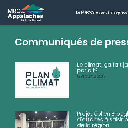
La MRC
Citoyens
Entreprise
Communiqués de pres
Le climat, ça fait ja
parlait?
6 août 2026
Projet éolien Brou
d'affaires à saisir 
de la région