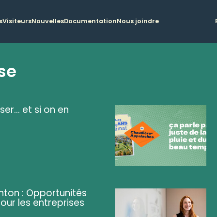
s
Visiteurs
Nouvelles
Documentation
Nous joindre
se
ser... et si on en
ghton : Opportunités
pour les entreprises