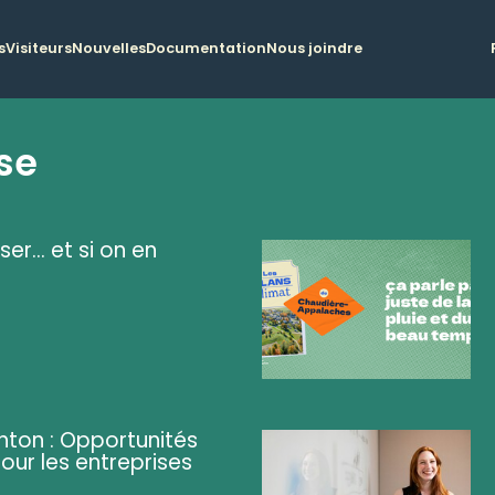
s
Visiteurs
Nouvelles
Documentation
Nous joindre
se
ser... et si on en
ghton : Opportunités
pour les entreprises