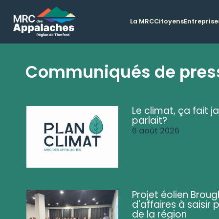
La MRC
Citoyens
Entreprise
Communiqués de pres
Le climat, ça fait ja
parlait?
6 août 2026
Projet éolien Brou
d'affaires à saisir 
de la région