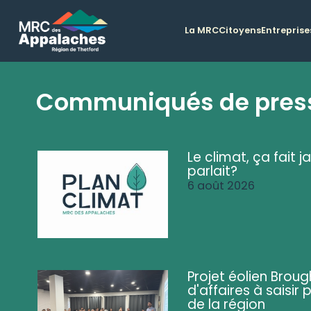
La MRC
Citoyens
Entreprise
Communiqués de pres
Le climat, ça fait ja
parlait?
6 août 2026
Projet éolien Brou
d'affaires à saisir 
de la région