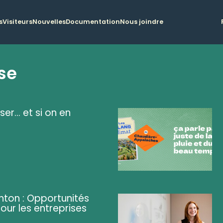
s
Visiteurs
Nouvelles
Documentation
Nous joindre
se
ser... et si on en
ghton : Opportunités
pour les entreprises