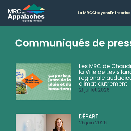
La MRC
Citoyens
Entreprise
Communiqués de pres
Les MRC de Chaud
la Ville de Lévis 
régionale audacieu
climat autrement
21 juillet 2026
DÉPART
25 juin 2026