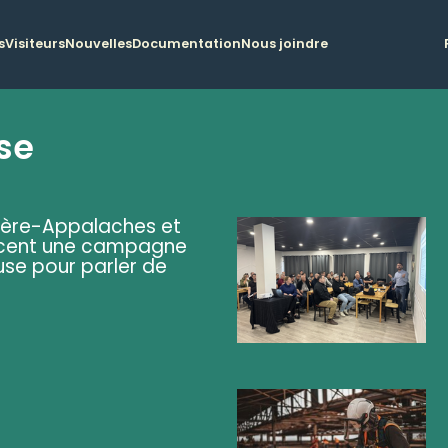
s
Visiteurs
Nouvelles
Documentation
Nous joindre
se
ière-Appalaches et
lancent une campagne
se pour parler de