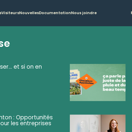
s
Visiteurs
Nouvelles
Documentation
Nous joindre
se
ser... et si on en
ghton : Opportunités
pour les entreprises