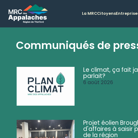
La MRC
Citoyens
Entreprise
Communiqués de pres
Le climat, ça fait ja
parlait?
6 août 2026
Projet éolien Brou
d'affaires à saisir 
de la région