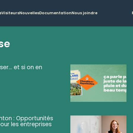
s
Visiteurs
Nouvelles
Documentation
Nous joindre
se
ser... et si on en
ghton : Opportunités
pour les entreprises