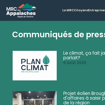
La MRC
Citoyens
Entreprise
Communiqués de pres
Le climat, ça fait ja
parlait?
6 août 2026
Projet éolien Brou
d'affaires à saisir 
de la région