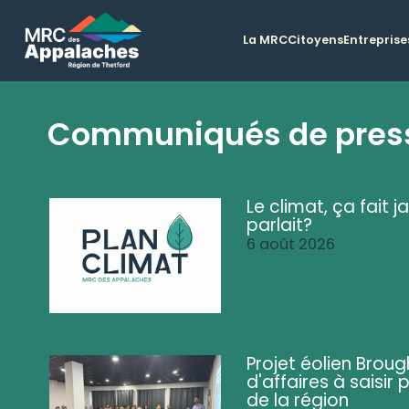
La MRC
Citoyens
Entreprise
Communiqués de pres
Le climat, ça fait ja
parlait?
6 août 2026
Projet éolien Brou
d'affaires à saisir 
de la région