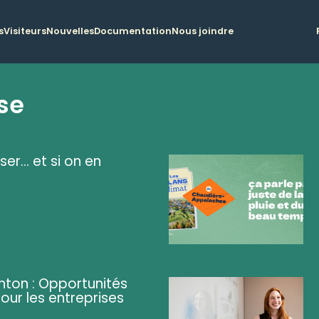
s
Visiteurs
Nouvelles
Documentation
Nous joindre
se
ser... et si on en
ghton : Opportunités
pour les entreprises