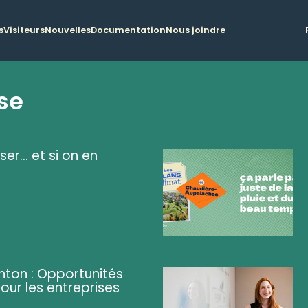
s
Visiteurs
Nouvelles
Documentation
Nous joindre
se
ser... et si on en
ghton : Opportunités
pour les entreprises