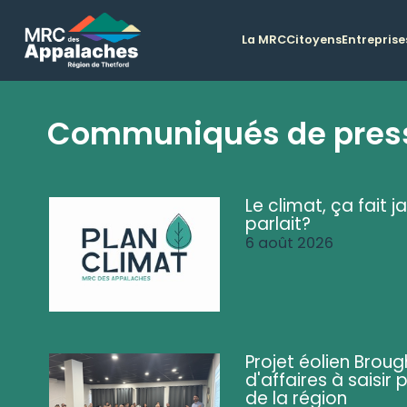
La MRC
Citoyens
Entreprise
Communiqués de pres
Le climat, ça fait ja
parlait?
6 août 2026
Projet éolien Brou
d'affaires à saisir 
de la région