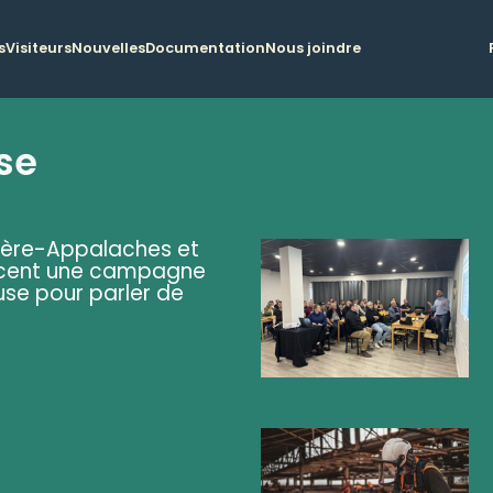
s
Visiteurs
Nouvelles
Documentation
Nous joindre
se
ière-Appalaches et
lancent une campagne
se pour parler de