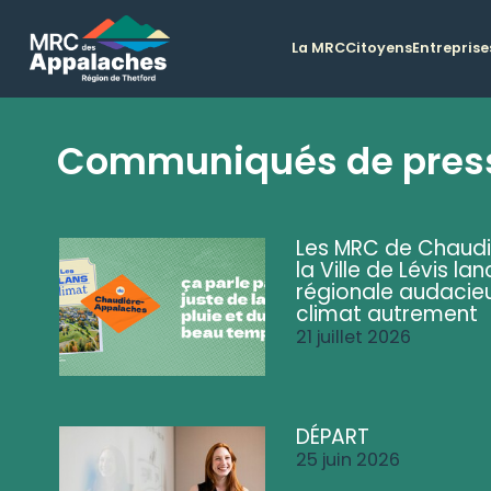
La MRC
Citoyens
Entreprise
Communiqués de pres
Les MRC de Chaud
la Ville de Lévis 
régionale audacieu
climat autrement
21 juillet 2026
DÉPART
25 juin 2026