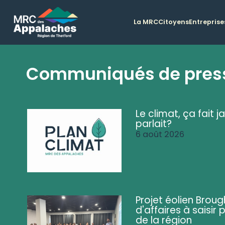
La MRC
Citoyens
Entreprise
Communiqués de pres
Le climat, ça fait ja
parlait?
6 août 2026
Projet éolien Brou
d'affaires à saisir 
de la région