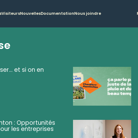
s
Visiteurs
Nouvelles
Documentation
Nous joindre
se
ser... et si on en
ghton : Opportunités
pour les entreprises