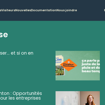
s
Visiteurs
Nouvelles
Documentation
Nous joindre
se
ser... et si on en
ghton : Opportunités
pour les entreprises