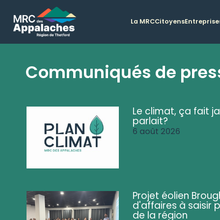
La MRC
Citoyens
Entreprise
Communiqués de pres
Le climat, ça fait ja
parlait?
6 août 2026
Projet éolien Brou
d'affaires à saisir 
de la région