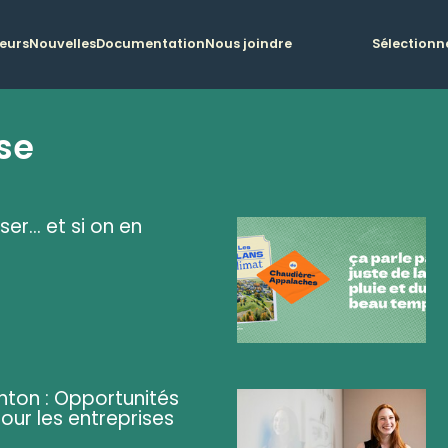
teurs
Nouvelles
Documentation
Nous joindre
Sélectionn
se
ser... et si on en
ghton : Opportunités
pour les entreprises