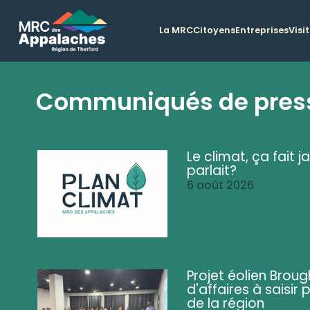
La MRC
Citoyens
Entreprises
Visi
Communiqués de pres
Le climat, ça fait ja
parlait?
6 août 2026
Projet éolien Brou
d'affaires à saisir 
de la région