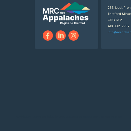
233, boul. Fro
Thetford Min
G6G 6K2
418 332-2757
info@mrcdes
Numérique.ca
:
agence SEO
,
intégration de l'IA
,
création de site web pas cher
,
CRM
,
infolettre
et plus!