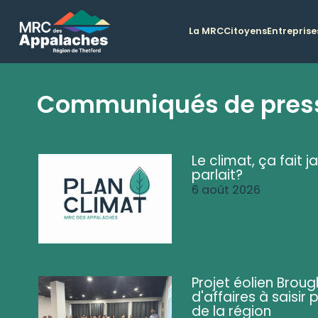
La MRC
Citoyens
Entreprise
Communiqués de pres
Le climat, ça fait ja
parlait?
6 août 2026
Projet éolien Brou
d'affaires à saisir 
de la région