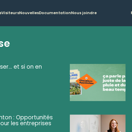
s
Visiteurs
Nouvelles
Documentation
Nous joindre
se
ser... et si on en
ghton : Opportunités
pour les entreprises