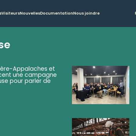
s
Visiteurs
Nouvelles
Documentation
Nous joindre
se
ière-Appalaches et
lancent une campagne
se pour parler de