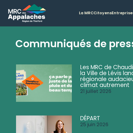
La MRC
Citoyens
Entreprise
Communiqués de pres
Les MRC de Chaud
la Ville de Lévis 
régionale audacieu
climat autrement
21 juillet 2026
DÉPART
25 juin 2026