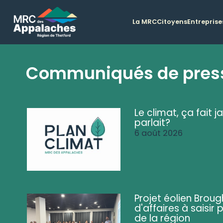
La MRC
Citoyens
Entreprise
Communiqués de pres
Le climat, ça fait ja
parlait?
6 août 2026
Projet éolien Brou
d'affaires à saisir 
de la région