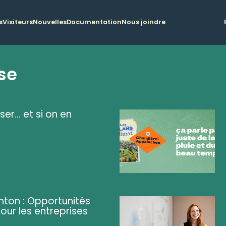
s
Visiteurs
Nouvelles
Documentation
Nous joindre
se
ser... et si on en
ghton : Opportunités
pour les entreprises