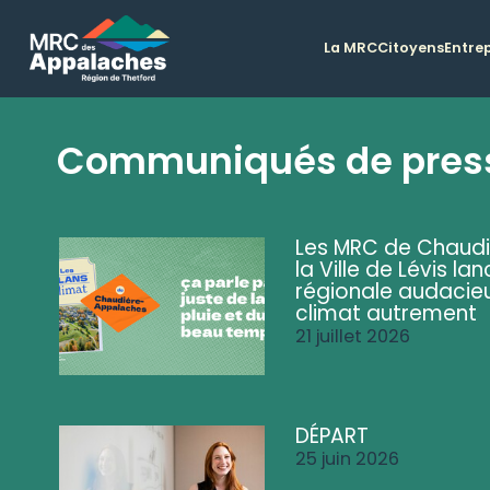
La MRC
Citoyens
Entrep
Communiqués de pres
Les MRC de Chaud
la Ville de Lévis 
régionale audacieu
climat autrement
21 juillet 2026
DÉPART
25 juin 2026