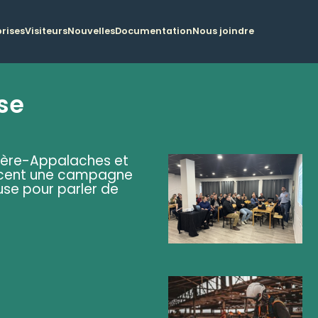
rises
Visiteurs
Nouvelles
Documentation
Nous joindre
se
ière-Appalaches et
lancent une campagne
se pour parler de