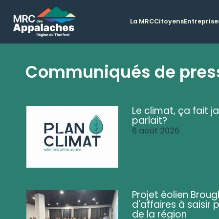
La MRC
Citoyens
Entreprise
Communiqués de pres
Le climat, ça fait ja
parlait?
6 août 2026
Projet éolien Brou
d'affaires à saisir 
de la région