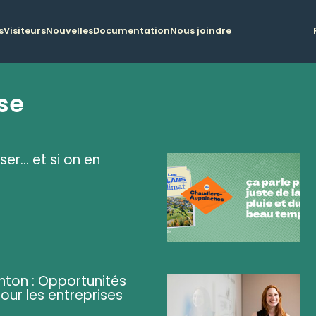
s
Visiteurs
Nouvelles
Documentation
Nous joindre
se
ser... et si on en
ghton : Opportunités
pour les entreprises