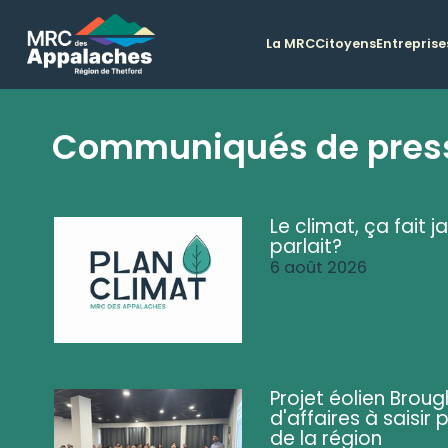
La MRC
Citoyens
Entreprise
Communiqués de pres
Le climat, ça fait ja
parlait?
6 août 2026
Projet éolien Brou
d'affaires à saisir 
de la région