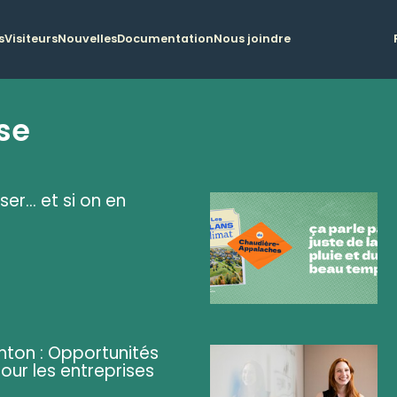
s
Visiteurs
Nouvelles
Documentation
Nous joindre
se
ser... et si on en
ghton : Opportunités
pour les entreprises