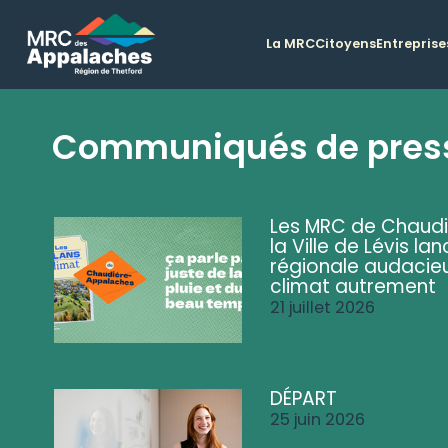
La MRC
Citoyens
Entreprise
Communiqués de pres
Les MRC de Chaud
la Ville de Lévis 
régionale audacieu
climat autrement
21 juillet 2026
DÉPART
25 juin 2026