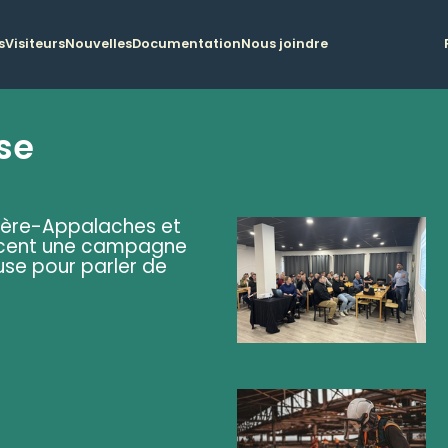
s
Visiteurs
Nouvelles
Documentation
Nous joindre
se
ière-Appalaches et
lancent une campagne
se pour parler de