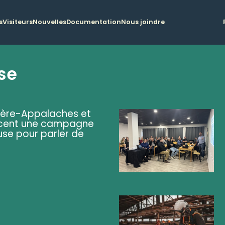
s
Visiteurs
Nouvelles
Documentation
Nous joindre
se
ière-Appalaches et
lancent une campagne
se pour parler de