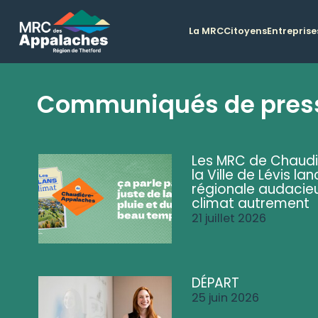
La MRC
Citoyens
Entreprise
Communiqués de pres
Les MRC de Chaud
la Ville de Lévis 
régionale audacieu
climat autrement
21 juillet 2026
DÉPART
25 juin 2026