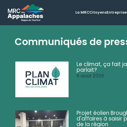
La MRC
Citoyens
Entreprise
Communiqués de pres
Le climat, ça fait ja
parlait?
6 août 2026
Projet éolien Brou
d'affaires à saisir 
de la région