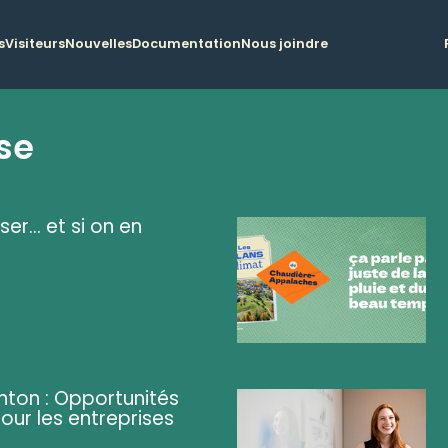
s
Visiteurs
Nouvelles
Documentation
Nous joindre
se
ser... et si on en
ghton : Opportunités
pour les entreprises