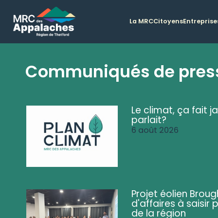
La MRC
Citoyens
Entreprise
Communiqués de pres
Le climat, ça fait ja
parlait?
6 août 2026
Projet éolien Brou
d'affaires à saisir 
de la région