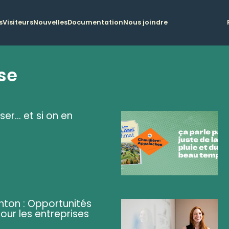
s
Visiteurs
Nouvelles
Documentation
Nous joindre
se
ser... et si on en
ghton : Opportunités
pour les entreprises