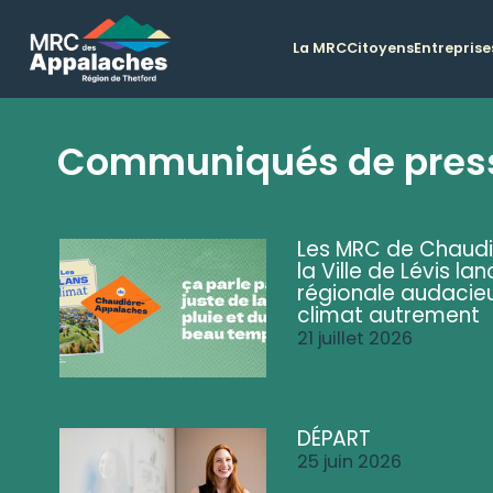
La MRC
Citoyens
Entreprise
Communiqués de pres
Les MRC de Chaud
la Ville de Lévis 
régionale audacieu
climat autrement
21 juillet 2026
DÉPART
25 juin 2026