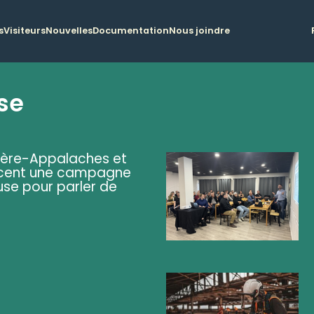
s
Visiteurs
Nouvelles
Documentation
Nous joindre
se
ière-Appalaches et
lancent une campagne
se pour parler de