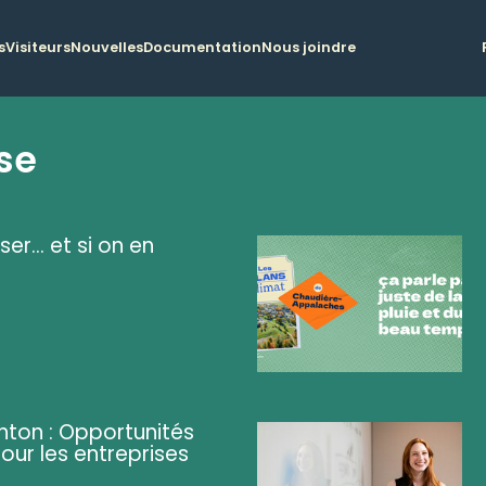
s
Visiteurs
Nouvelles
Documentation
Nous joindre
se
ser... et si on en
ghton : Opportunités
pour les entreprises