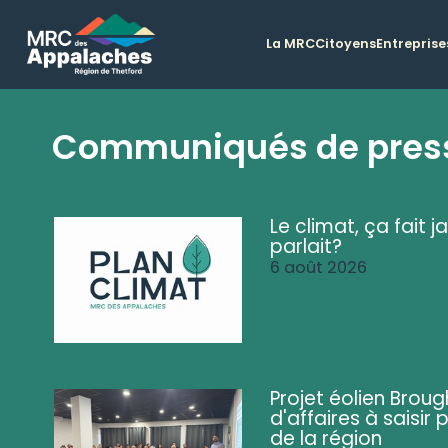
La MRC
Citoyens
Entreprise
Communiqués de pres
Le climat, ça fait ja
parlait?
6 août 2026
Projet éolien Brou
d'affaires à saisir 
de la région