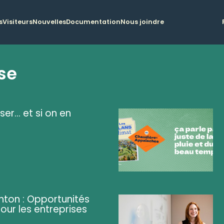
s
Visiteurs
Nouvelles
Documentation
Nous joindre
se
ser... et si on en
ghton : Opportunités
pour les entreprises