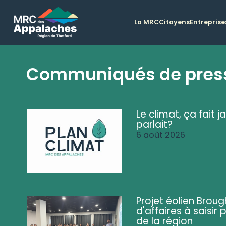
La MRC
Citoyens
Entreprise
Communiqués de pres
Le climat, ça fait ja
parlait?
6 août 2026
Projet éolien Brou
d'affaires à saisir 
de la région