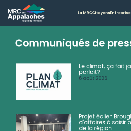
La MRC
Citoyens
Entreprise
Communiqués de pres
Le climat, ça fait ja
parlait?
6 août 2026
Projet éolien Brou
d'affaires à saisir 
de la région