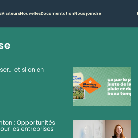
s
Visiteurs
Nouvelles
Documentation
Nous joindre
se
ser... et si on en
ghton : Opportunités
pour les entreprises