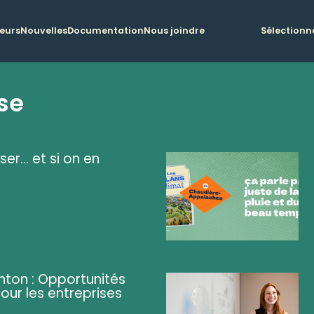
teurs
Nouvelles
Documentation
Nous joindre
Sélectionn
se
ser... et si on en
ghton : Opportunités
pour les entreprises