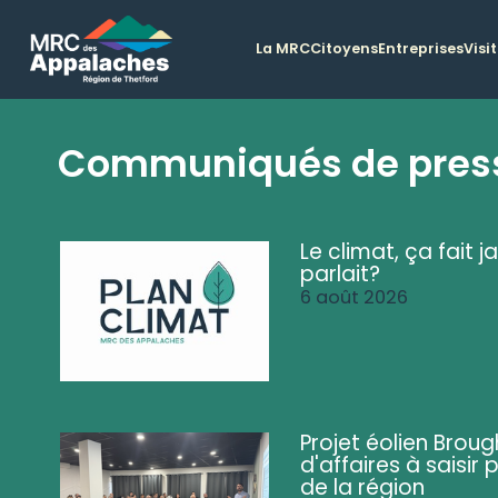
La MRC
Citoyens
Entreprises
Visi
Communiqués de pres
Le climat, ça fait ja
parlait?
6 août 2026
Projet éolien Brou
d'affaires à saisir 
de la région