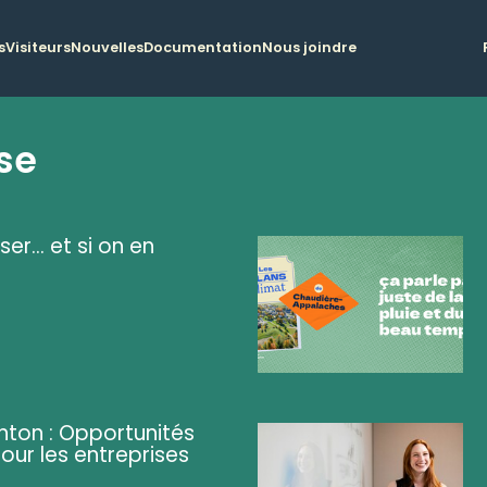
s
Visiteurs
Nouvelles
Documentation
Nous joindre
se
ser... et si on en
ghton : Opportunités
pour les entreprises