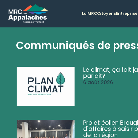
La MRC
Citoyens
Entreprise
Communiqués de pres
Le climat, ça fait ja
parlait?
6 août 2026
Projet éolien Brou
d'affaires à saisir 
de la région