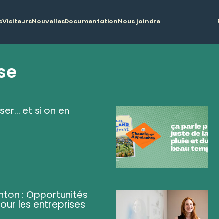
s
Visiteurs
Nouvelles
Documentation
Nous joindre
se
ser... et si on en
ghton : Opportunités
pour les entreprises