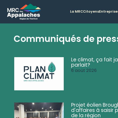
La MRC
Citoyens
Entreprise
Communiqués de pres
Le climat, ça fait ja
parlait?
6 août 2026
Projet éolien Brou
d'affaires à saisir 
de la région