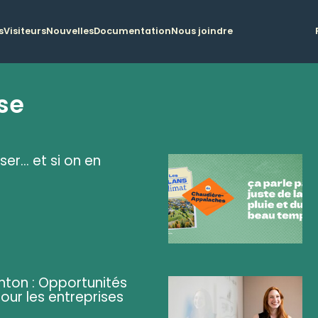
s
Visiteurs
Nouvelles
Documentation
Nous joindre
se
ser... et si on en
ghton : Opportunités
pour les entreprises