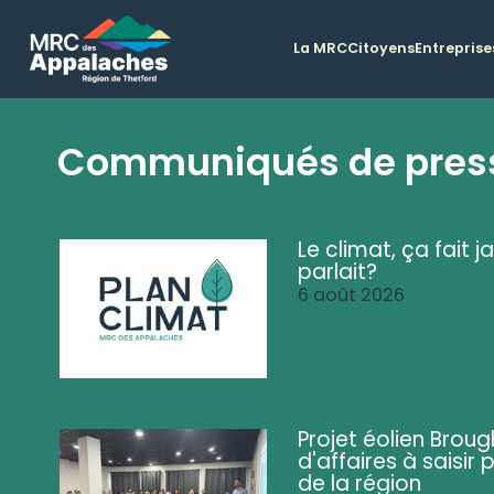
La MRC
Citoyens
Entreprise
Communiqués de pres
Le climat, ça fait ja
parlait?
6 août 2026
Projet éolien Brou
d'affaires à saisir 
de la région