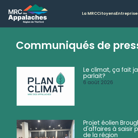
La MRC
Citoyens
Entreprise
Communiqués de pres
Le climat, ça fait ja
parlait?
6 août 2026
Projet éolien Brou
d'affaires à saisir 
de la région