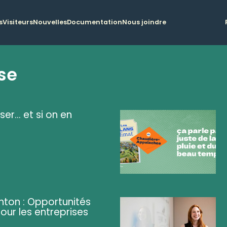
s
Visiteurs
Nouvelles
Documentation
Nous joindre
se
ser... et si on en
ghton : Opportunités
pour les entreprises