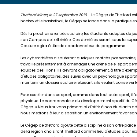
Thetford Mines, le 27 septembre 2019
- Le Cégep de Thetford est
hockey et le basketball, le Cégep se lance dans la pratique e
Dès la prochaine rentrée scolaire, les étudiants adeptes de je
son Campus de Lotbinière. Ces dernières seront sous la supe
Couture agira à titre de coordonnateur du programme.
Les cyberathlètes disputeront quelques matchs par semaine, e
travaille présentement à aménager une arène de e-sport dernie
équipes des Filons. Ils devront obligatoirement, à titre d'ex
d'études obligatoires, des suivis avec un psychologue sportif,
maintenir un dossier scolaire reluisant s'ils veulent conserver 
Pour exceller dans ce sport, comme dans tout autre sport, il
physique. Le coordonnateur du développement sportif du Cég
Cégep. « Nous trouvons primordial d'offrir à nos étudiants ade
Nous mettrons à leur disposition un environnement favorisan
Le Cégep de thetford ajoute cette discipline à son offre parce
de la région choisiront Thetford comme lieu d'études pour exc