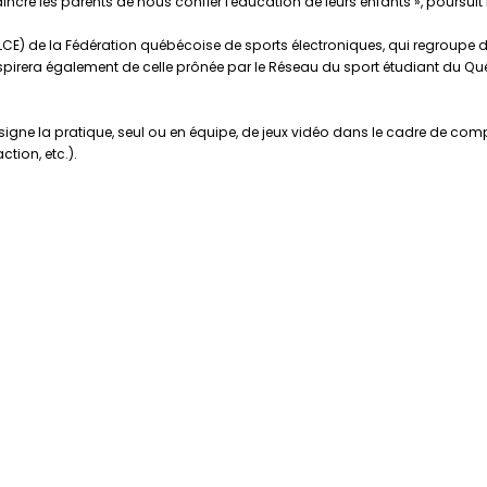
ncre les parents de nous confier l'éducation de leurs enfants », poursu
(LCE) de la Fédération québécoise de sports électroniques, qui regroupe 
spirera également de celle prônée par le Réseau du sport étudiant du Qu
ne la pratique, seul ou en équipe, de jeux vidéo dans le cadre de compé
tion, etc.).