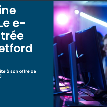
ine
 Le e-
ntrée
etford
lite à son offre de
0.