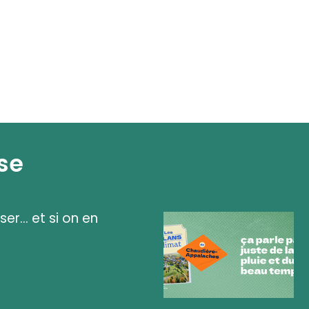
se
ser... et si on en