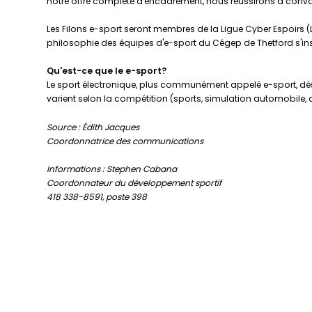
notre offre complète d'encadrement, nous réussirons à convai
Les Filons e-sport seront membres de la Ligue Cyber Espoirs 
philosophie des équipes d'e-sport du Cégep de Thetford s'in
Qu'est-ce que le e-sport?
Le sport électronique, plus communément appelé e-sport, désig
varient selon la compétition (sports, simulation automobile, ac
Source : Édith Jacques
Coordonnatrice des communications
Informations : Stephen Cabana
Coordonnateur du développement sportif
418 338-8591, poste 398