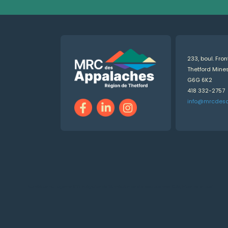
233, boul. Fro
Thetford Min
G6G 6K2
418 332-2757
info@mrcdes
Numérique.ca
:
agence SEO
,
intégration de l'IA
,
création de site web pas cher
,
CRM
,
infolettre
et plus!