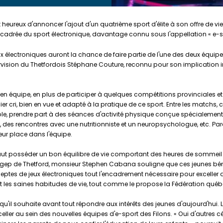
 heureux d'annoncer l'ajout d'un quatrième sport d'élite à son offre de vi
ncadrée du sport électronique, davantage connu sous l'appellation « e-s
ux électroniques auront la chance de faire partie de l'une des deux équipe
rvision du Thetfordois Stéphane Couture, reconnu pour son implication 
n équipe, en plus de participer à quelques compétitions provinciales et
r cri, bien en vue et adapté à la pratique de ce sport. Entre les matchs
emple, prendre part à des séances d'activité physique conçue spécialemen
 des rencontres avec une nutritionniste et un neuropsychologue, etc. Pare
leur place dans l'équipe.
 faut posséder un bon équilibre de vie comportant des heures de sommeil
ep de Thetford, monsieur Stephen Cabana souligne que ces jeunes bénéf
ptes de jeux électroniques tout l'encadrement nécessaire pour exceller da
t les saines habitudes de vie, tout comme le propose la Fédération québ
 qu'il souhaite avant tout répondre aux intérêts des jeunes d'aujourd'hui.
eller au sein des nouvelles équipes d'e-sport des Filons. « Oui d'autres