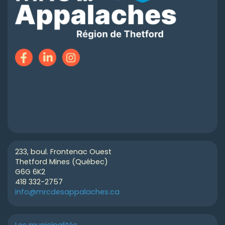
233, boul. Frontenac Ouest
Thetford Mines (Québec)
G6G 6K2
418 332-2757
info@mrcdesappalaches.ca
Les municipalités