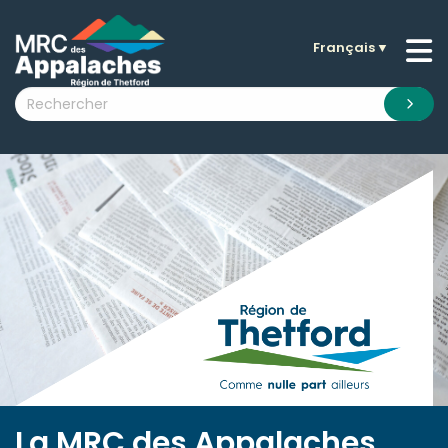
Français
▼
n submenu (La MRC )
n submenu (Citoyens )
n submenu (Entreprises )
 submenu (Visiteurs )
n submenu (Nouvelles )
n submenu (Documentation )
La MRC des Appalaches