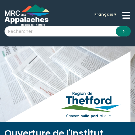
Français
▼
n submenu (La MRC )
n submenu (Citoyens )
n submenu (Entreprises )
 submenu (Visiteurs )
n submenu (Nouvelles )
n submenu (Documentation )
Ouverture de l'Institut