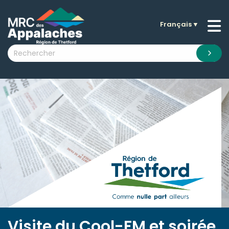
Français
▼
n submenu (La MRC )
n submenu (Citoyens )
n submenu (Entreprises )
 submenu (Visiteurs )
n submenu (Nouvelles )
n submenu (Documentation )
Visite du Cool-FM et soirée