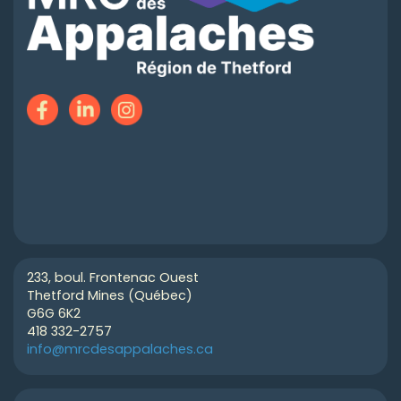
233, boul. Frontenac Ouest
Thetford Mines (Québec)
G6G 6K2
418 332-2757
info@mrcdesappalaches.ca