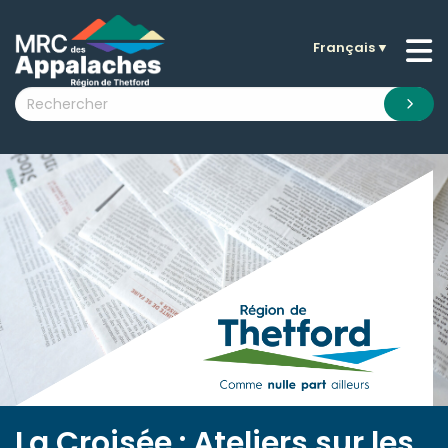
Français
▼
n submenu (La MRC )
n submenu (Citoyens )
n submenu (Entreprises )
 submenu (Visiteurs )
n submenu (Nouvelles )
n submenu (Documentation )
La Croisée : Ateliers sur les