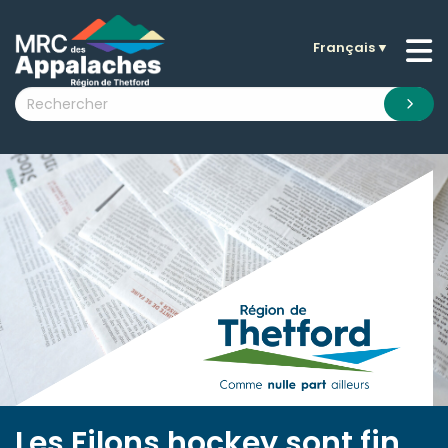
Français
▼
n submenu (La MRC )
n submenu (Citoyens )
n submenu (Entreprises )
 submenu (Visiteurs )
n submenu (Nouvelles )
n submenu (Documentation )
Les Filons hockey sont fin