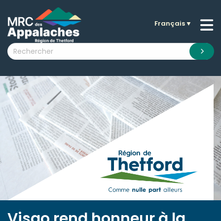
Français
▼
n submenu (La MRC )
n submenu (Citoyens )
n submenu (Entreprises )
 submenu (Visiteurs )
n submenu (Nouvelles )
n submenu (Documentation )
Visao rend honneur à la