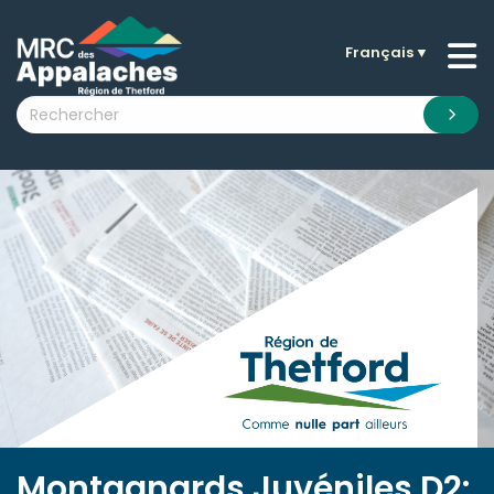
Français
▼
n submenu (La MRC )
n submenu (Citoyens )
n submenu (Entreprises )
 submenu (Visiteurs )
n submenu (Nouvelles )
n submenu (Documentation )
Montagnards Juvéniles D2: