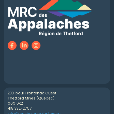
233, boul. Frontenac Ouest
Thetford Mines (Québec)
G6G 6K2
418 332-2757
info@mrcdesappalaches.ca