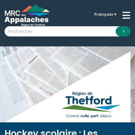
Français
▼
n submenu (La MRC )
n submenu (Citoyens )
n submenu (Entreprises )
 submenu (Visiteurs )
n submenu (Nouvelles )
n submenu (Documentation )
Hockey scolaire : Les