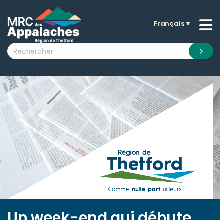
Français
▼
n submenu (La MRC )
n submenu (Citoyens )
n submenu (Entreprises )
 submenu (Visiteurs )
n submenu (Nouvelles )
n submenu (Documentation )
Un week-end qui débute