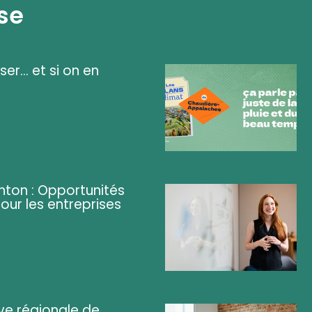
se
ser... et si on en
ghton : Opportunités
pour les entreprises
ve régionale de