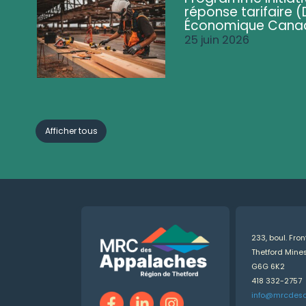
réponse tarifaire
Économique Cana
25 juin 2026
Afficher tous
233, boul. Fro
Thetford Min
G6G 6K2
418 332-2757
info@mrcdes