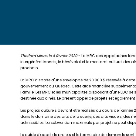
Thetford Mines, le 4 février 2020
- La MRC des Appalaches lance a
intergénérationnels, le bénévolat et le mentorat culturel des aîn
prochain.
La MRC dispose d'une enveloppe de 20 000 $ réservée à cette f
gouvernement du Québec. Cette aide financière supplémentaire
Famille. Les MRC et les municipalités disposant d'une EDC se son
destinée aux aînés. Le présent appel de projets est égalemen
Les projets culturels devront être réalisés au cours de l'année 
dans le domaine des arts de la scène, des arts visuels, des mé
admissibles. La subvention maximale par projet ne peut dépa
Le guide d'appel de projets et le formulaire de demande sont a