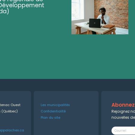
 (Développement
da)
Abonnez-
ntenac Ouest
Les municipalités
Rejoignez no
es (Québec)
Confidentialité
nouvelles d
Plan du site
appalaches.ca