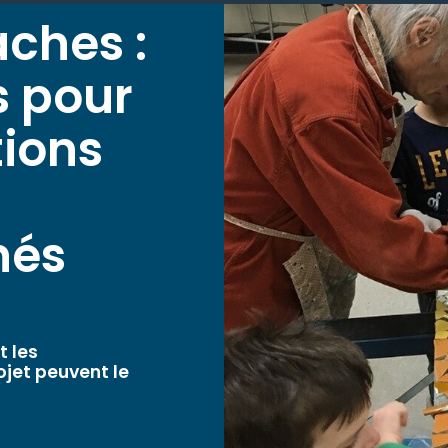
ches :
s pour
tions
nés
t les
ojet peuvent le