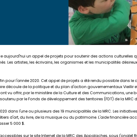
ujourd'hui un appel de projets pour soutenir des actions culturelles qui 
és. Les artistes, les écrivains, les organismes et les municipalités désireu
in pour l'année 2020. Cet appel de projets a été rendu possible dans le 
 découle de la politique et du plan d'action gouvernementaux Vieillir et
t vu offrir, par le ministère de la Culture et des Communications, une boni
t soutenu par le Fonds de développement des territoires (FDT) de la MRC
2020 dans l'une ou plusieurs des 19 municipalités de la MRC. Les initiatives
tiers d'art, du livre, de la musique ou du patrimoine. L'aide financière 
sser 5 000 $.
ccessibles sur le site Internet de la MRC des Appalaches, sous l'onglet R