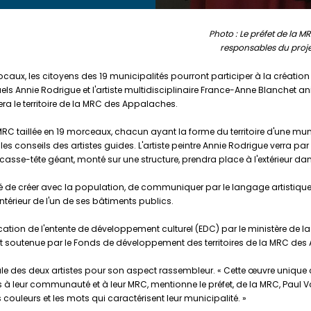
Photo : Le préfet de la 
responsables du proje
s locaux, les citoyens des 19 municipalités pourront participer à la créat
ts visuels Annie Rodrigue et l'artiste multidisciplinaire France-Anne Blanch
ra le territoire de la MRC des Appalaches.
MRC taillée en 19 morceaux, chacun ayant la forme du territoire d'une mu
les conseils des artistes guides. L'artiste peintre Annie Rodrigue verra p
sse-tête géant, monté sur une structure, prendra place à l'extérieur dans
nité de créer avec la population, de communiquer par le langage artistiq
'intérieur de l'un de ses bâtiments publics.
cation de l'entente de développement culturel (EDC) par le ministère de 
ment soutenue par le Fonds de développement des territoires de la MRC de
le des deux artistes pour son aspect rassembleur. « Cette œuvre unique co
s à leur communauté et à leur MRC, mentionne le préfet, de la MRC, Paul Va
les couleurs et les mots qui caractérisent leur municipalité. »