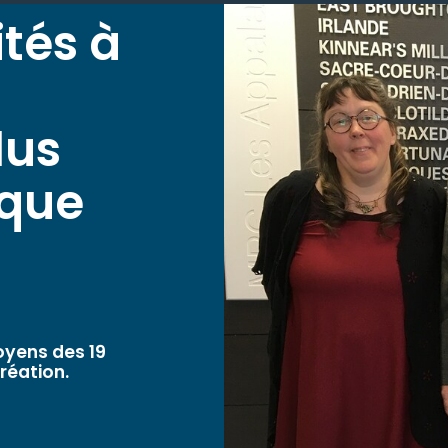
ités à
lus
sque
toyens des 19
réation.