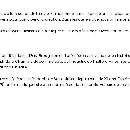
ène à la création de l'œuvre. « Traditionnellement, l'artiste présente son
 citoyens pour participer à la création. Dans les ateliers que nous animerons
, les citoyens désireux de participer à cette expérience peuvent contacter le
e. Résidente d'East Broughton et diplômée en arts visuels et en histoire de
ith de la Chambre de commerce et de l'industrie de Thetford Mines. Ses to
lande et Italie.
naire de Québec et résidante de Saint-Julien depuis plus de 20 ans. Dipl
TR) au terme duquel elle deviendra médiatrice culturelle. Auteure de sep