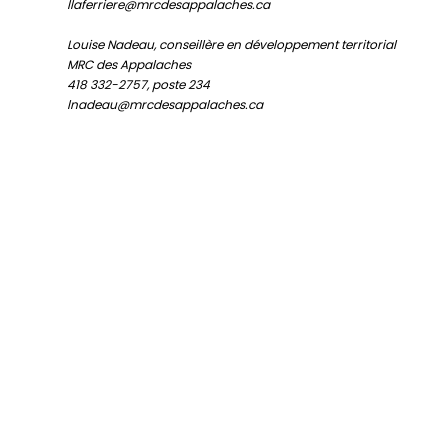
llaferriere@mrcdesappalaches.ca
Louise Nadeau, conseillère en développement territorial
MRC des Appalaches
418 332-2757, poste 234
lnadeau@mrcdesappalaches.ca