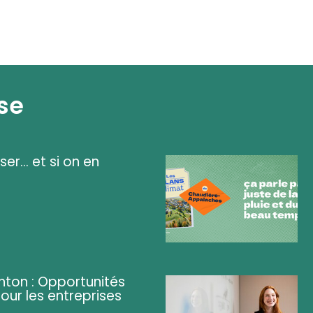
se
ser... et si on en
ghton : Opportunités
pour les entreprises