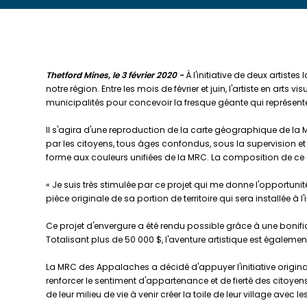
Thetford Mines, le 3 février 2020 -
À l'initiative de deux artiste
notre région. Entre les mois de février et juin, l'artiste en ar
municipalités pour concevoir la fresque géante qui représente
Il s'agira d'une reproduction de la carte géographique de la 
par les citoyens, tous âges confondus, sous la supervision et 
forme aux couleurs unifiées de la MRC. La composition de ce ca
« Je suis très stimulée par ce projet qui me donne l'opportu
pièce originale de sa portion de territoire qui sera installée à l
Ce projet d'envergure a été rendu possible grâce à une bonifi
Totalisant plus de 50 000 $, l'aventure artistique est égale
La MRC des Appalaches a décidé d'appuyer l'initiative origina
renforcer le sentiment d'appartenance et de fierté des citoyen
de leur milieu de vie à venir créer la toile de leur village avec 