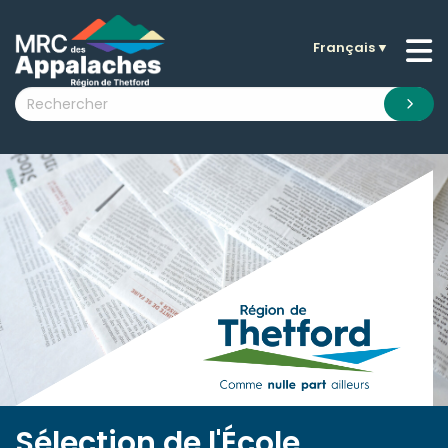
Français
▼
n submenu (La MRC )
n submenu (Citoyens )
n submenu (Entreprises )
 submenu (Visiteurs )
n submenu (Nouvelles )
n submenu (Documentation )
Sélection de l'École